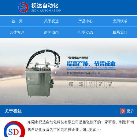
信息搜索
首 页
关于视达
产品中心
应用领域
搜索
合作客户
新闻动态
行业动态
联系我们
关于视达
更多
东莞市视达自动化科技有限公司是雅弘旗下的一家研发、制造和销
售自动化设备为主的高科技企业，研...更多>>