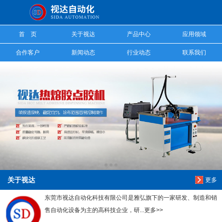
信息搜索
首 页
关于视达
产品中心
应用领域
搜索
合作客户
新闻动态
行业动态
联系我们
关于视达
更多
东莞市视达自动化科技有限公司是雅弘旗下的一家研发、制造和销
售自动化设备为主的高科技企业，研...更多>>