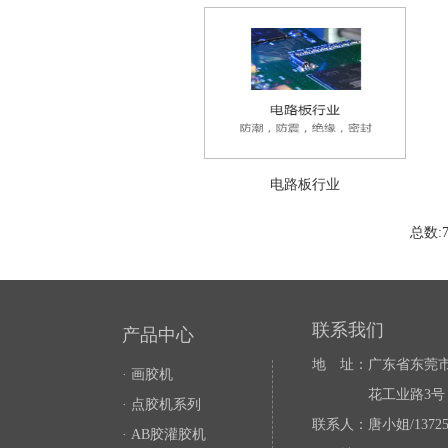
电路板行业
总数:7
联系我们
产品中心
地 址：广东省东莞
·
画胶机
花工业路3号
·
点胶机系列
联系人：唐小姐/137258
·
AB胶灌胶机