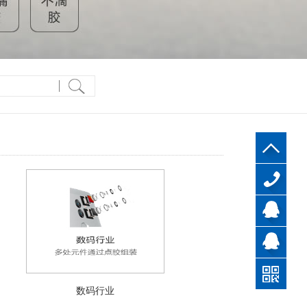
137-
2588-
322271063
1120
309918325
数码行业