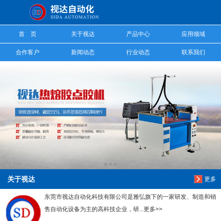
信息搜索
首 页
关于视达
产品中心
应用领域
搜索
合作客户
新闻动态
行业动态
联系我们
关于视达
更多
东莞市视达自动化科技有限公司是雅弘旗下的一家研发、制造和销
售自动化设备为主的高科技企业，研...更多>>