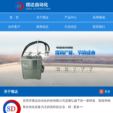
信息搜索
首 页
关于视达
产品中心
应用领域
搜索
合作客户
新闻动态
行业动态
联系我们
关于视达
更多
东莞市视达自动化科技有限公司是雅弘旗下的一家研发、制造和销
售自动化设备为主的高科技企业，研...更多>>